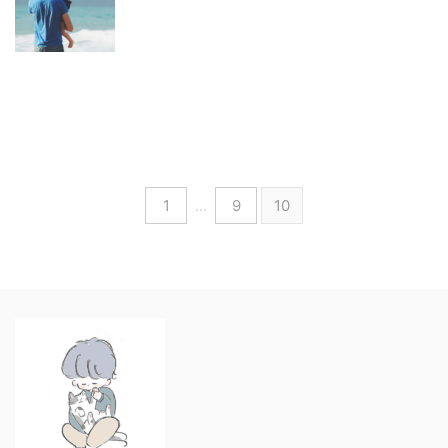
1
…
9
10