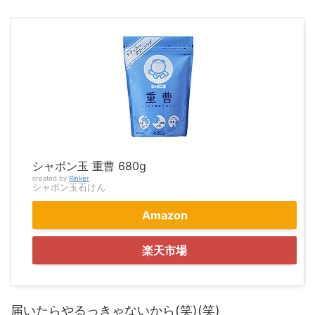
シャボン玉 重曹 680g
created by
Rinker
シャボン玉石けん
Amazon
楽天市場
届いたらやるっきゃないから(笑)(笑)